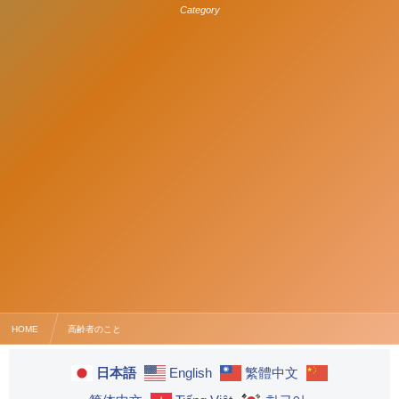
Category
HOME
高齢者のこと
日本語
English
繁體中文