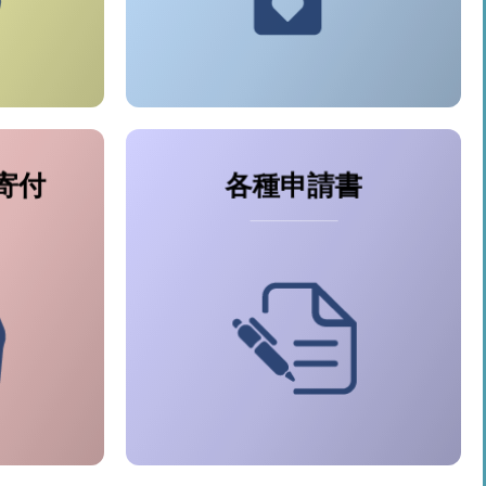
寄付
各種申請書
● 行政区ミニデイサービス関
賛助会費
係
返し寄付
● 車いす貸出
一般寄付
● チャイルドシート貸出
● 須恵レクの会活動依頼書