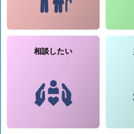
業
● 生活支援・介護予防体制整
備事業
相談したい
● 心配ごと相談事業
● 生活福祉資金
● 厚生母子金庫・緊急食糧購
入費
● ライフレスキュー事業
● コロナ特例貸付
（福岡県社会福祉協議会受託
事業）