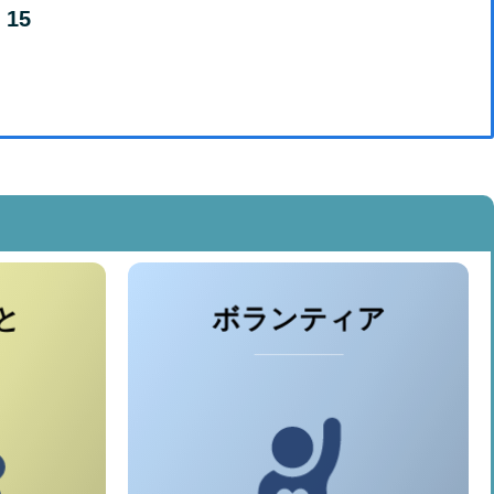
15
と
ボランティア
養成講座
● 小地域ボランティアの会
支援事業
● 須恵レクの会
貸出事業
● ボランティア活動保険