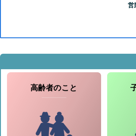
営
● 高齢者対策事
高齢者のこと
業
● 日常生活自立支援事
業
● 行政区ミニデイサービス事
業
● 家族介護者交流事