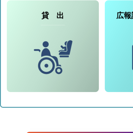
貸 出
広報
● 車いす
● チャイルドシート
●
● レクリエーション用具