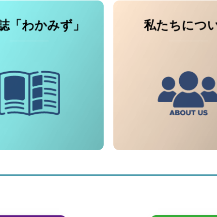
誌「わかみず」
私たちにつ
● 
● 福祉活動の
 社協だより「わかみず」
● 地域包括支援
● 各種 申請書ダウ
● 